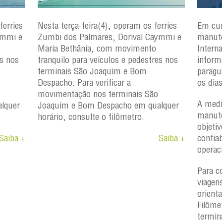
ferries
Nesta terça-feira(4), operam os ferries
Em cu
ymmi e
Zumbi dos Palmares, Dorival Caymmi e
manute
Maria Bethânia, com movimento
Intern
es nos
tranquilo para veículos e pedestres nos
inform
terminais São Joaquim e Bom
paragu
Despacho. Para verificar a
os dia
movimentação nos terminais São
A medi
lquer
Joaquim e Bom Despacho em qualquer
manute
horário, consulte o filômetro.
objetiv
Saiba +
Saiba +
confiab
operac
Para c
viagen
orient
Filôme
termin