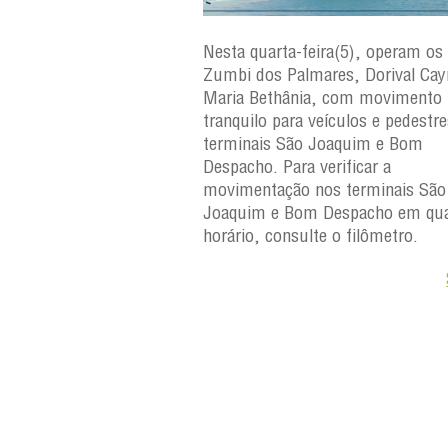
ra(6), operam os ferries
Nesta quarta-feira(5), operam os 
ares, Dorival Caymmi e
Zumbi dos Palmares, Dorival Ca
, com movimento
Maria Bethânia, com movimento
eículos e pedestres nos
tranquilo para veículos e pedestr
Joaquim e Bom
terminais São Joaquim e Bom
erificar a
Despacho. Para verificar a
os terminais São
movimentação nos terminais São
Despacho em qualquer
Joaquim e Bom Despacho em qua
e o filômetro.
horário, consulte o filômetro.
Saiba +