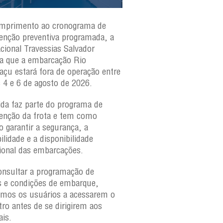
mprimento ao cronograma de
Nesta segunda-feira(3)
nção preventiva programada, a
ferries Zumbi dos Palma
acional Travessias Salvador
Caymmi, Maria Bethânia
a que a embarcação
Rio
Paraguaçu, com movime
açu
estará fora de operação entre
para veículos e pedestr
s 4 e 6 de agosto de 2026.
São Joaquim e Bom Des
verificar a movimentaçã
da faz parte do programa de
São Joaquim e Bom De
nção da frota e tem como
qualquer horário, consul
o garantir a segurança, a
ilidade e a disponibilidade
ional das embarcações.
onsultar a programação de
s e condições de embarque,
amos os usuários a acessarem o
tro antes de se dirigirem aos
ais.