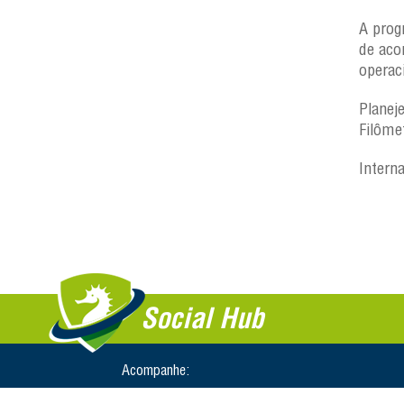
A prog
de aco
operac
Planej
Filôme
Intern
Social Hub
Acompanhe: