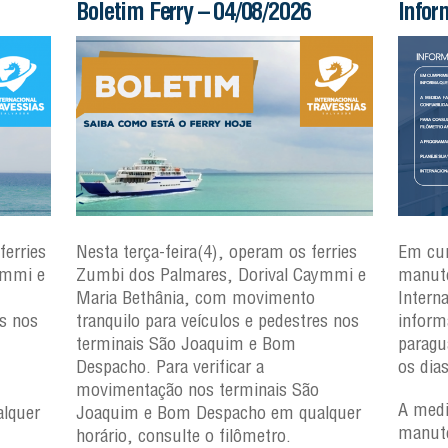
Boletim Ferry – 04/08/2026
Infor
ferries
Nesta terça-feira(4), operam os ferries
Em cu
ymmi e
Zumbi dos Palmares, Dorival Caymmi e
manute
Maria Bethânia, com movimento
Intern
es nos
tranquilo para veículos e pedestres nos
inform
terminais São Joaquim e Bom
paragu
Despacho. Para verificar a
os dia
movimentação nos terminais São
A medi
lquer
Joaquim e Bom Despacho em qualquer
manute
horário, consulte o filômetro.