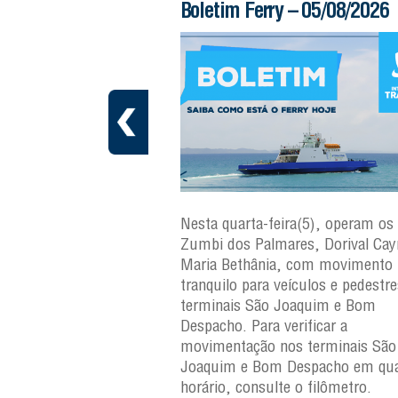
 – 06/08/2026
Boletim Ferry – 05/08/2026
ra(6), operam os ferries
Nesta quarta-feira(5), operam os 
ares, Dorival Caymmi e
Zumbi dos Palmares, Dorival Ca
, com movimento
Maria Bethânia, com movimento
eículos e pedestres nos
tranquilo para veículos e pedestr
Joaquim e Bom
terminais São Joaquim e Bom
erificar a
Despacho. Para verificar a
os terminais São
movimentação nos terminais São
Despacho em qualquer
Joaquim e Bom Despacho em qua
e o filômetro.
horário, consulte o filômetro.