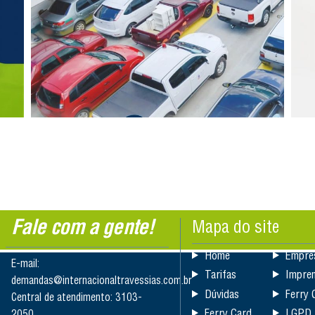
Fale com a gente!
Mapa do site
Home
Empre
E-mail:
Tarifas
Impre
demandas@internacionaltravessias.com.br
Dúvidas
Ferry 
Central de atendimento: 3103-
Ferry Card
LGPD
2050