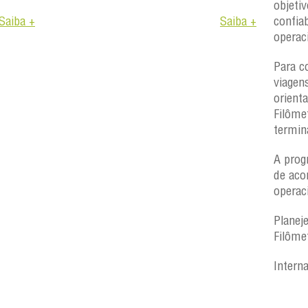
objetiv
Saiba +
Saiba +
confiab
operac
Para c
viagen
orient
Filôme
termin
A prog
de aco
operac
Planej
Filôme
Intern