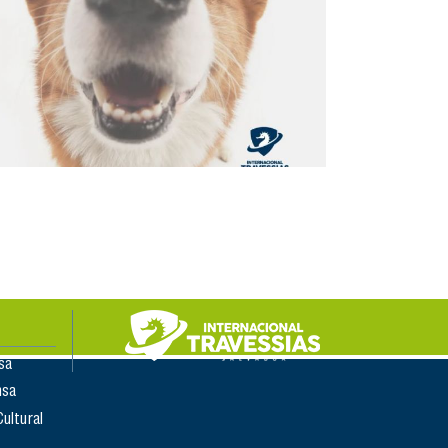
sa
nsa
Cultural