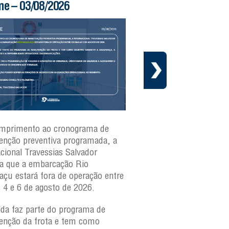
me – 03/08/2026
Boletim Ferry – 03/
mprimento ao cronograma de
Nesta segunda-feira(3)
nção preventiva programada, a
ferries Zumbi dos Palma
acional Travessias Salvador
Caymmi, Maria Bethânia
a que a embarcação
Rio
Paraguaçu, com movime
açu
estará fora de operação entre
para veículos e pedestr
s 4 e 6 de agosto de 2026.
São Joaquim e Bom Des
verificar a movimentaçã
da faz parte do programa de
São Joaquim e Bom De
nção da frota e tem como
qualquer horário, consul