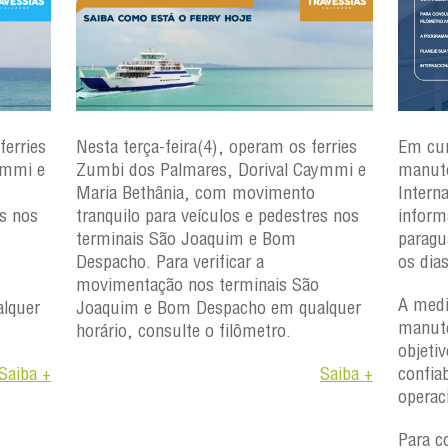
ferries
Nesta terça-feira(4), operam os ferries
Em cu
ymmi e
Zumbi dos Palmares, Dorival Caymmi e
manute
Maria Bethânia, com movimento
Intern
es nos
tranquilo para veículos e pedestres nos
inform
terminais São Joaquim e Bom
paragu
Despacho. Para verificar a
os dia
movimentação nos terminais São
A medi
lquer
Joaquim e Bom Despacho em qualquer
manute
horário, consulte o filômetro.
objetiv
Saiba +
Saiba +
confiab
operac
Para c