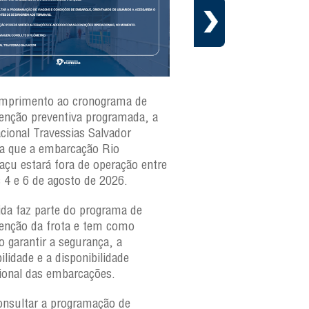
mprimento ao cronograma de
Nesta segunda-feira(3)
nção preventiva programada, a
ferries Zumbi dos Palma
acional Travessias Salvador
Caymmi, Maria Bethânia
a que a embarcação
Rio
Paraguaçu, com movime
açu
estará fora de operação entre
para veículos e pedestr
s 4 e 6 de agosto de 2026.
São Joaquim e Bom Des
verificar a movimentaçã
da faz parte do programa de
São Joaquim e Bom De
nção da frota e tem como
qualquer horário, consul
o garantir a segurança, a
ilidade e a disponibilidade
ional das embarcações.
onsultar a programação de