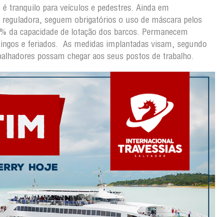
 tranquilo para veículos e pedestres. Ainda em
reguladora, seguem obrigatórios o uso de máscara pelos
0% da capacidade de lotação dos barcos. Permanecem
ingos e feriados. As medidas implantadas visam, segundo
alhadores possam chegar aos seus postos de trabalho.