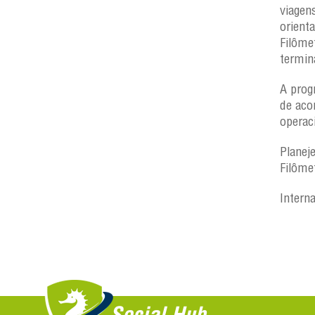
viagen
orient
Filôme
termin
A prog
de aco
operac
Planej
Filôme
Intern
Social Hub