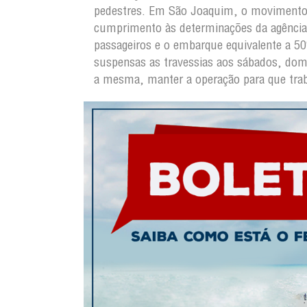
pedestres. Em São Joaquim, o movimento é
cumprimento às determinações da agência 
passageiros e o embarque equivalente a 5
suspensas as travessias aos sábados, dom
a mesma, manter a operação para que trab