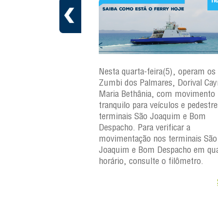
ra(6), operam os ferries
Nesta quarta-feira(5), operam os 
ares, Dorival Caymmi e
Zumbi dos Palmares, Dorival Ca
, com movimento
Maria Bethânia, com movimento
eículos e pedestres nos
tranquilo para veículos e pedestr
Joaquim e Bom
terminais São Joaquim e Bom
erificar a
Despacho. Para verificar a
os terminais São
movimentação nos terminais São
Despacho em qualquer
Joaquim e Bom Despacho em qua
e o filômetro.
horário, consulte o filômetro.
Saiba +