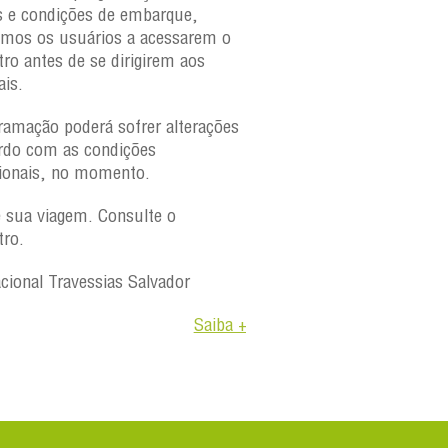
s e condições de embarque,
amos os usuários a acessarem o
tro antes de se dirigirem aos
ais.
ramação poderá sofrer alterações
rdo com as condições
ionais, no momento.
e sua viagem. Consulte o
tro.
acional Travessias Salvador
Saiba +